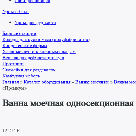
Лари для овощей
Урны и баки
Урны для фуд-корта
Барные станции
Колоды для рубки мяса (полуфабрикатов)
Кондитерские формы
Хлебные лотки к хлебным шкафам
Вешала для дефростации туш
Противни
Скамейки для раздевалок
Камбузная мебель
Главная
»
Каталог оборудования
»
Ванны моечные
»
Ванны мо
«Премиум»
Ванна моечная односекционная
12 214
₽