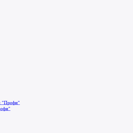
й "Профи"
рофи"