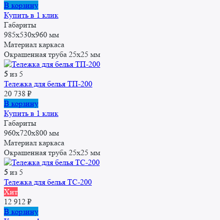
цена
цена:
В корзину
составляла
8
Купить в 1 клик
9
770 ₽.
Габариты
232 ₽.
985х530х960 мм
Материал каркаса
Окрашенная труба 25x25 мм
5
из 5
Тележка для белья ТП-200
20 738
₽
В корзину
Купить в 1 клик
Габариты
960x720x800 мм
Материал каркаса
Окрашенная труба 25x25 мм
5
из 5
Тележка для белья ТС-200
Хит
12 912
₽
В корзину