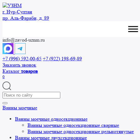
Перейти
к
г. Нур-Cултан
содержанию
пр. Аль-Фараби, д. 89
info@zavod-uznm.ru
+7 (996) 592-00-65
+7 (922) 198-69-89
Заказать звонок
Каталог
товаров
0
Search
for:
Ванны моечные
Ванны моечные односекционные
Ванны моечные односекционные сварные
Ванны моечные односекционные цельнотянутые
Ванны моечные двухсекционные