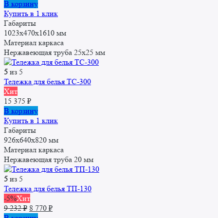
В корзину
Купить в 1 клик
Габариты
1023х470х1610 мм
Материал каркаса
Нержавеющая труба 25x25 мм
5
из 5
Тележка для белья ТС-300
Хит
15 375
₽
В корзину
Купить в 1 клик
Габариты
926х640х820 мм
Материал каркаса
Нержавеющая труба 20 мм
5
из 5
Тележка для белья ТП-130
-5%
Хит
Первоначальная
Текущая
9 232
₽
8 770
₽
цена
цена:
В корзину