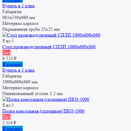
составляла
8
Купить в 1 клик
9
770 ₽.
Габариты
232 ₽.
985х530х960 мм
Материал каркаса
Окрашенная труба 25x25 мм
5
из 5
Стол производственный СПЛП 1000х600х860
Хит
6 523
₽
В корзину
Купить в 1 клик
Габариты
1000x600x860 мм
Материал каркаса
Оцинкованный уголок 1.2 мм
5
из 5
Полка консольная (сплошная) ПКО-1000
Хит
2 114
₽
В корзину