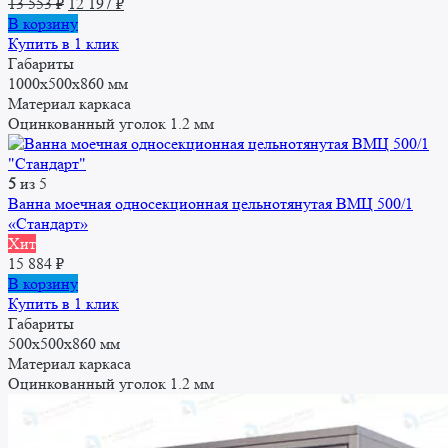
Первоначальная
Текущая
13 553
₽
12 197
₽
цена
цена:
В корзину
составляла
12
Купить в 1 клик
13
197 ₽.
Габариты
553 ₽.
1000x500x860 мм
Материал каркаса
Оцинкованный уголок 1.2 мм
5
из 5
Ванна моечная односекционная цельнотянутая ВМЦ 500/1
«Стандарт»
Хит
15 884
₽
В корзину
Купить в 1 клик
Габариты
500x500x860 мм
Материал каркаса
Оцинкованный уголок 1.2 мм