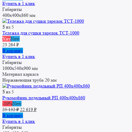
составляла
22
Купить в 1 клик
25
619 ₽.
Габариты
132 ₽.
400x400x860 мм
5
из 5
Тележка для сушки тарелок ТСТ-1000
Хит
New
23 264
₽
В корзину
Купить в 1 клик
Габариты
1000x540x900 мм
Материал каркаса
Нержавеющая труба 20 мм
5
из 5
Рукомойник педальный РП 400x400x860
-10%
New
Первоначальная
Текущая
25 132
₽
22 619
₽
цена
цена:
В корзину
составляла
22
Купить в 1 клик
25
619 ₽.
Габариты