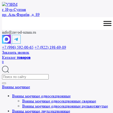
Перейти
к
г. Нур-Cултан
содержанию
пр. Аль-Фараби, д. 89
info@zavod-uznm.ru
+7 (996) 592-00-65
+7 (922) 198-69-89
Заказать звонок
Каталог
товаров
0
Search
for:
Ванны моечные
Ванны моечные односекционные
Ванны моечные односекционные сварные
Ванны моечные односекционные цельнотянутые
Ванны моечные двухсекционные