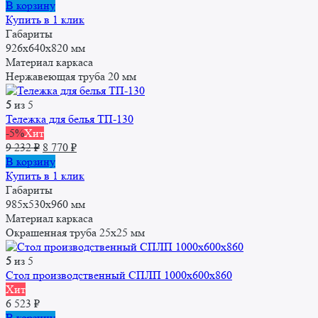
В корзину
Купить в 1 клик
Габариты
926х640х820 мм
Материал каркаса
Нержавеющая труба 20 мм
5
из 5
Тележка для белья ТП-130
-5%
Хит
Первоначальная
Текущая
9 232
₽
8 770
₽
цена
цена:
В корзину
составляла
8
Купить в 1 клик
9
770 ₽.
Габариты
232 ₽.
985х530х960 мм
Материал каркаса
Окрашенная труба 25x25 мм
5
из 5
Стол производственный СПЛП 1000х600х860
Хит
6 523
₽
В корзину