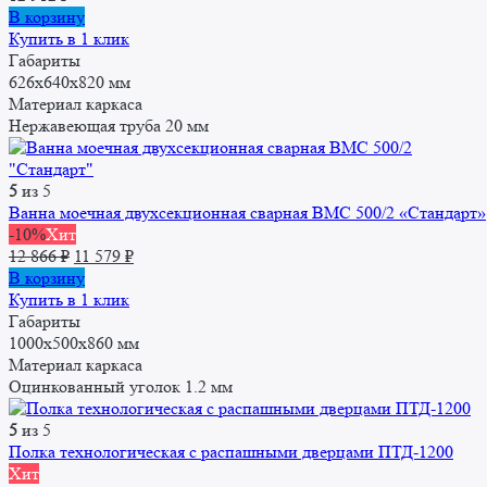
В корзину
Купить в 1 клик
Габариты
626х640х820 мм
Материал каркаса
Нержавеющая труба 20 мм
5
из 5
Ванна моечная двухсекционная сварная ВМС 500/2 «Стандарт»
-10%
Хит
Первоначальная
Текущая
12 866
₽
11 579
₽
цена
цена:
В корзину
составляла
11
Купить в 1 клик
12
579 ₽.
Габариты
866 ₽.
1000х500х860 мм
Материал каркаса
Оцинкованный уголок 1.2 мм
5
из 5
Полка технологическая с распашными дверцами ПТД-1200
Хит