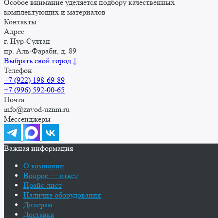
Особое внимание уделяется подбору качественных
комплектующих и материалов
Контакты
Адрес
г. Нур-Cултан
пр. Аль-Фараби, д. 89
Выбрать свой город ↓
Телефон
+7 (922) 198-69-89
+7 (996) 592-00-65
Почта
info@zavod-uznm.ru
Мессенджеры
Важная информация
О компании
Вопрос — ответ
Прайс-лист
Наличие оборудования
Дилерам
Доставка