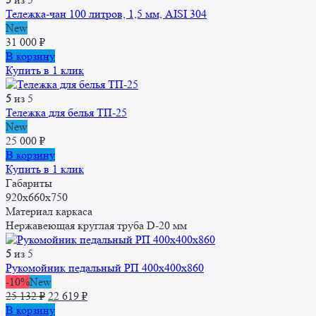
Тележка-чан 100 литров, 1,5 мм, AISI 304
New
31 000
₽
В корзину
Купить в 1 клик
5
из 5
Тележка для белья ТП-25
New
25 000
₽
В корзину
Купить в 1 клик
Габариты
920x660x750
Материал каркаса
Нержавеющая круглая труба D-20 мм
5
из 5
Рукомойник педальный РП 400x400x860
-10%
New
Первоначальная
Текущая
25 132
₽
22 619
₽
цена
цена:
В корзину