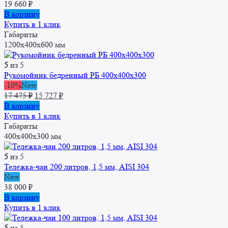
19 660
₽
В корзину
Купить в 1 клик
Габариты
1200x400x600 мм
5
из 5
Рукомойник бедренный РБ 400x400x300
-10%
New
Первоначальная
Текущая
17 475
₽
15 727
₽
цена
цена:
В корзину
составляла
15
Купить в 1 клик
17
727 ₽.
Габариты
475 ₽.
400x400x300 мм
5
из 5
Тележка-чан 200 литров, 1,5 мм, AISI 304
New
38 000
₽
В корзину
Купить в 1 клик
5
из 5