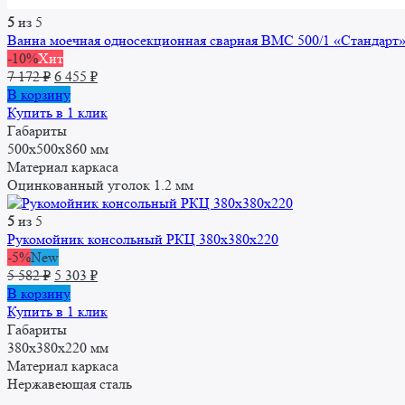
5
из 5
Ванна моечная односекционная сварная ВМC 500/1 «Стандарт
-10%
Хит
Первоначальная
Текущая
7 172
₽
6 455
₽
цена
цена:
В корзину
составляла
6
Купить в 1 клик
7
455 ₽.
Габариты
172 ₽.
500x500x860 мм
Материал каркаса
Оцинкованный уголок 1.2 мм
5
из 5
Рукомойник консольный РКЦ 380x380x220
-5%
New
Первоначальная
Текущая
5 582
₽
5 303
₽
цена
цена:
В корзину
составляла
5
Купить в 1 клик
5
303 ₽.
Габариты
582 ₽.
380х380х220 мм
Материал каркаса
Нержавеющая сталь