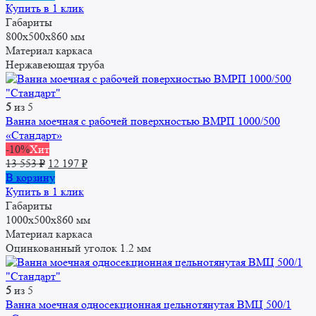
Купить в 1 клик
Габариты
800х500х860 мм
Материал каркаса
Нержавеющая труба
5
из 5
Ванна моечная с рабочей поверхностью ВМРП 1000/500
«Стандарт»
-10%
Хит
Первоначальная
Текущая
13 553
₽
12 197
₽
цена
цена:
В корзину
составляла
12
Купить в 1 клик
13
197 ₽.
Габариты
553 ₽.
1000x500x860 мм
Материал каркаса
Оцинкованный уголок 1.2 мм
5
из 5
Ванна моечная односекционная цельнотянутая ВМЦ 500/1