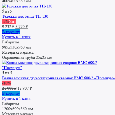
132 ₽.
400x400x860 мм
5
из 5
Тележка для белья ТП-130
-5%
Хит
Первоначальная
Текущая
9 232
₽
8 770
₽
цена
цена:
В корзину
составляла
8
Купить в 1 клик
9
770 ₽.
Габариты
232 ₽.
985х530х960 мм
Материал каркаса
Окрашенная труба 25x25 мм
5
из 5
Ванна моечная двухсекционная сварная ВМС 600/2 «Премиум»
-10%
Первоначальная
Текущая
21 008
₽
18 907
₽
цена
цена:
В корзину
составляла
18
Купить в 1 клик
21
907 ₽.
Габариты
008 ₽.
1200х600х860 мм
Материал каркаса