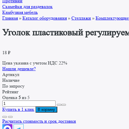
Противни
Скамейки для раздевалок
Камбузная мебель
Главная
»
Каталог оборудования
»
Стеллажи
»
Комплектующие 
Уголок пластиковый регулируе
18
₽
Цена указана с учетом НДС 22%
Нашли дешевле?
Артикул
Наличие
По запросу
Рейтинг
Оценка
5
из 5
Количество
товара
Купить в 1 клик
В корзину
Уголок
пластиковый
Расчитать стоимость и срок доставки
регулируемый