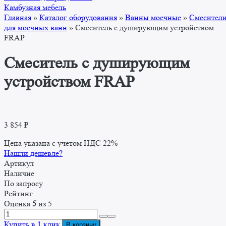
Камбузная мебель
Главная
»
Каталог оборудования
»
Ванны моечные
»
Смесител
для моечных ванн
»
Смеситель с душирующим устройством
FRAP
Смеситель с душирующим
устройством FRAP
3 854
₽
Цена указана с учетом НДС 22%
Нашли дешевле?
Артикул
Наличие
По запросу
Рейтинг
Оценка
5
из 5
Количество
товара
Купить в 1 клик
В корзину