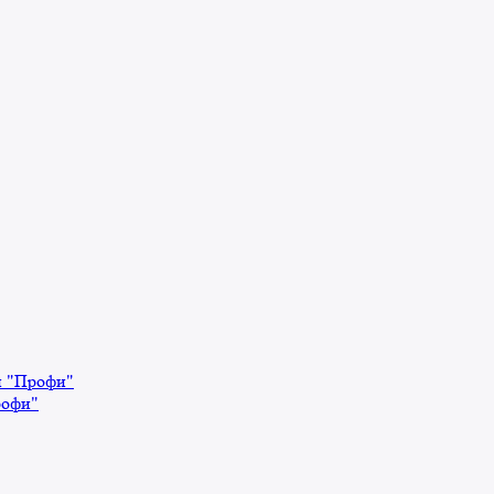
й "Профи"
рофи"