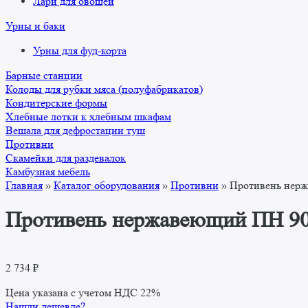
Лари для овощей
Урны и баки
Урны для фуд-корта
Барные станции
Колоды для рубки мяса (полуфабрикатов)
Кондитерские формы
Хлебные лотки к хлебным шкафам
Вешала для дефростации туш
Противни
Скамейки для раздевалок
Камбузная мебель
Главная
»
Каталог оборудования
»
Противни
»
Противень нер
Противень нержавеющий ПН 9
2 734
₽
Цена указана с учетом НДС 22%
Нашли дешевле?