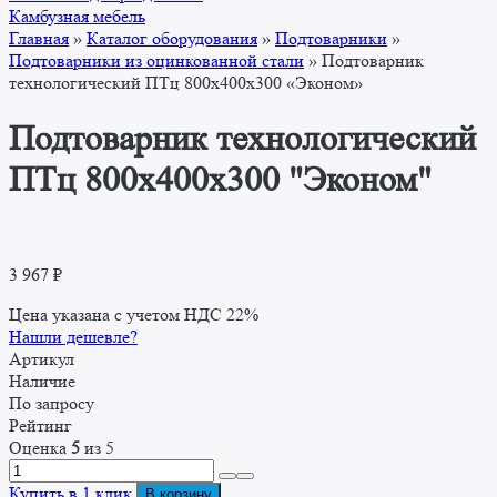
Камбузная мебель
Главная
»
Каталог оборудования
»
Подтоварники
»
Подтоварники из оцинкованной стали
»
Подтоварник
технологический ПТц 800x400x300 «Эконом»
Подтоварник технологический
ПТц 800x400x300 "Эконом"
3 967
₽
Цена указана с учетом НДС 22%
Нашли дешевле?
Артикул
Наличие
По запросу
Рейтинг
Оценка
5
из 5
Количество
товара
Купить в 1 клик
В корзину