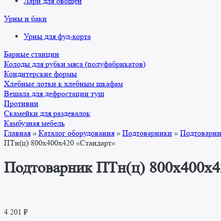
Лари для овощей
Урны и баки
Урны для фуд-корта
Барные станции
Колоды для рубки мяса (полуфабрикатов)
Кондитерские формы
Хлебные лотки к хлебным шкафам
Вешала для дефростации туш
Противни
Скамейки для раздевалок
Камбузная мебель
Главная
»
Каталог оборудования
»
Подтоварники
»
Подтоварни
ПТн(ц) 800x400x420 «Стандарт»
Подтоварник ПТн(ц) 800x400x4
4 201
₽