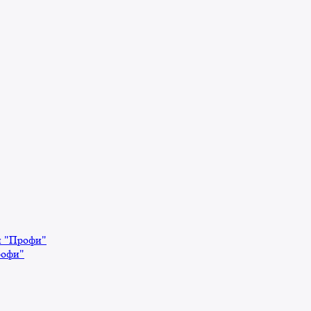
й "Профи"
рофи"