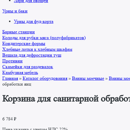
Лари для овощей
Урны и баки
Урны для фуд-корта
Барные станции
Колоды для рубки мяса (полуфабрикатов)
Кондитерские формы
Хлебные лотки к хлебным шкафам
Вешала для дефростации туш
Противни
Скамейки для раздевалок
Камбузная мебель
Главная
»
Каталог оборудования
»
Ванны моечные
»
Ванны мое
обработки яиц
Корзина для санитарной обрабо
6 784
₽
Цена указана с учетом НДС 22%